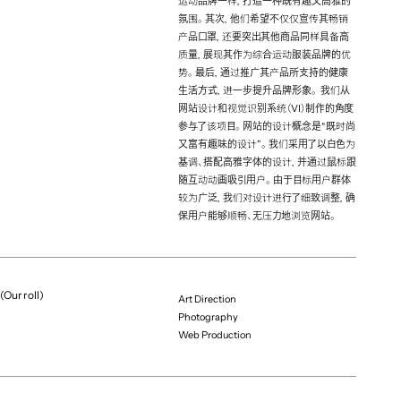
Photographer
运动品牌一样，打造一种既有趣又高雅的
氛围。其次，他们希望不仅仅宣传其畅销
Masatoshi Yamashiro 
产品口罩，还要突出其他商品同样具备高
(yamashiro Inc.)
质量，展现其作为综合运动服装品牌的优
Web Director
势。最后，通过推广其产品所支持的健康
Shintaro Kawaguchi
生活方式，进一步提升品牌形象。 我们从
网站设计和视觉识别系统（VI）制作的角度
Designer
参与了该项目。网站的设计概念是“既时尚
Mieki Kin
又富有趣味的设计”。我们采用了以白色为
Developer
基调、搭配高雅字体的设计，并通过鼠标跟
Daichi Ooba (freelance)
随互动动画吸引用户。由于目标用户群体
较为广泛，我们对设计进行了细致调整，确
保用户能够顺畅、无压力地浏览网站。
(Our roll)
（More projects）
Art Direction
Photography
Web Production