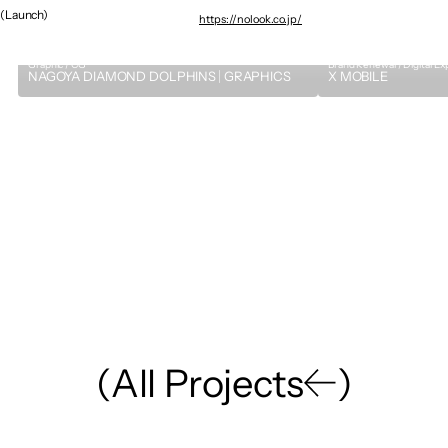
(Launch)
https://nolook.co.jp/
Graphic / CG
Brand Renewal / Digital E
NAGOYA DIAMOND DOLPHINS｜GRAPHICS
X MOBILE
(
A
l
l
P
r
o
j
e
c
t
s
)