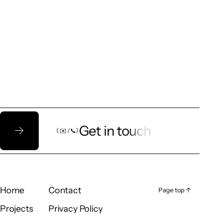
Let’s talk!
Get in touch
（ ✉️ / 📞）
（ ✉️ / 📞）
Home
Contact
Page top ↑
Page top ↑
Home
Contact
Projects
Privacy Policy