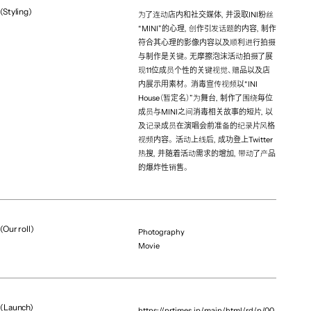
Account Executive
(Styling)
为了连动店内和社交媒体，并汲取INI粉丝
Motoki Ueta（hakuhodo）
“MINI”的心理，创作引发话题的内容，制作
Account Executive
符合其心理的影像内容以及顺利进行拍摄
Ryoko Nishi（hakuhodo）
与制作是关键。无摩擦泡沫活动拍摄了展
Account Executive
现11位成员个性的关键视觉、赠品以及店
内展示用素材。 消毒宣传视频以“INI
Mayuko Kadoya（hakuhodo）
House（暂定名）”为舞台，制作了围绕每位
Account Executive
成员与MINI之间消毒相关故事的短片，以
Yusuke Araki（hakuhodo）
及记录成员在演唱会前准备的纪录片风格
Casting
视频内容。 活动上线后，成功登上Twitter
热搜，并随着活动需求的增加，带动了产品
All Blue
的爆炸性销售。
Producer
Riku Sato（reynato.tokyo）
Project Manager
Kaede Sano（reynato.tokyo）
(Our roll)
Photography
Project Manager
Movie
Ryuya Narita（lon）
Project Manager
Souta Sada（lon）
(Launch)
https://prtimes.jp/main/html/rd/p/00