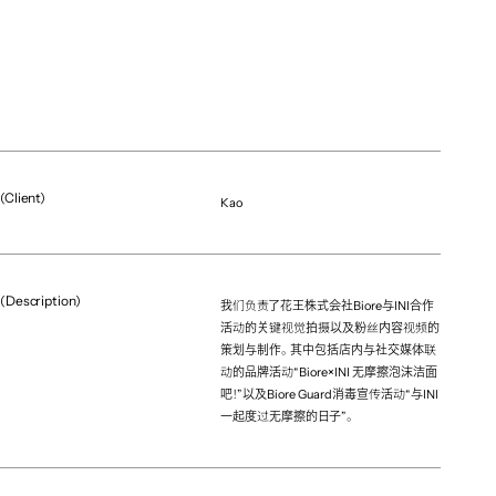
(Client)
Kao
(Description)
我们负责了花王株式会社Biore与INI合作
活动的关键视觉拍摄以及粉丝内容视频的
策划与制作。其中包括店内与社交媒体联
动的品牌活动“Biore×INI 无摩擦泡沫洁面
(Project team)
Creative Derictor
吧！”以及Biore Guard消毒宣传活动“与INI
Chisato Nishino（hakuhodo）
一起度过无摩擦的日子”。
Artdirector
Daisuke Ooyama（hakuhodo）