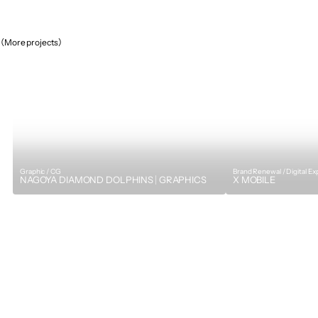
（More projects）
Graphic / CG
Brand Renewal / Digital E
NAGOYA DIAMOND DOLPHINS｜GRAPHICS
X MOBILE