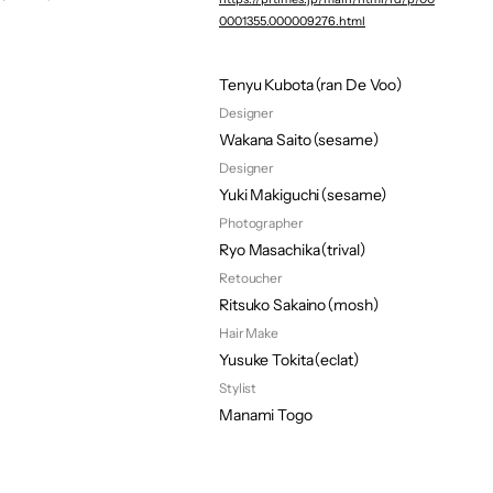
Film Director
0001355.000009276.html
Keisuke Tamura（ran De Voo）
Film Producer
Tenyu Kubota（ran De Voo）
Designer
Wakana Saito（sesame）
Designer
Yuki Makiguchi（sesame）
Photographer
Ryo Masachika（trival）
Retoucher
Ritsuko Sakaino（mosh）
Hair Make
Yusuke Tokita（eclat）
Stylist
Manami Togo