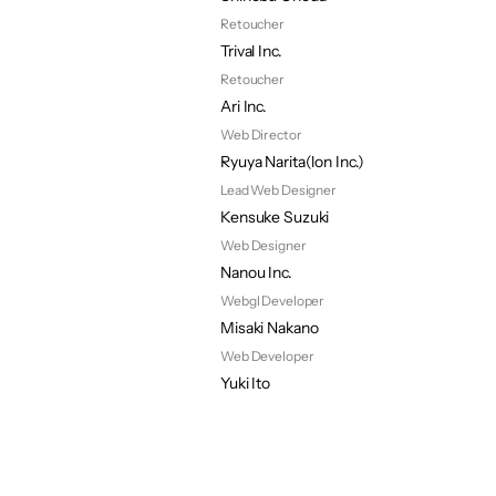
Retoucher
Trival Inc.
Retoucher
Ari Inc.
Web Director
Ryuya Narita(lon Inc.)
Lead Web Designer
Kensuke Suzuki
Web Designer
Nanou Inc.
Webgl Developer
Misaki Nakano
Web Developer
Yuki Ito