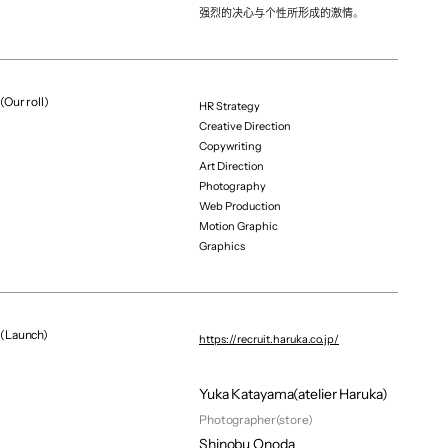
强烈的决心与个性所形成的激情。
Art Director
Mieki Kin
Graphic / Motion Designer
Taiki Ohno
(Our roll)
HR Strategy
Copy Writer
Creative Direction
Hoshiyuki
Copywriting
Art Direction
Interviewer / Editor
Photography
Hoshiyuki
Web Production
Photographer(kv・interview)
Motion Graphic
Yusuke Yamamoto
Graphics
Hair&makeup
Stsutoshi Sato(atelier Haruka)
Hair&makeup
(Launch)
https://recruit.haruka.co.jp/
Miharu Takezako(atelier Haruka)
Hair&makeup
Yuka Katayama(atelier Haruka)
Photographer(store)
Shinobu Onoda