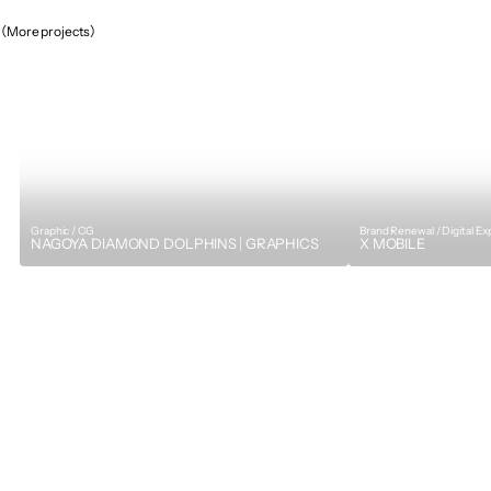
（More projects）
Graphic / CG
Brand Renewal / Digital E
NAGOYA DIAMOND DOLPHINS｜GRAPHICS
X MOBILE