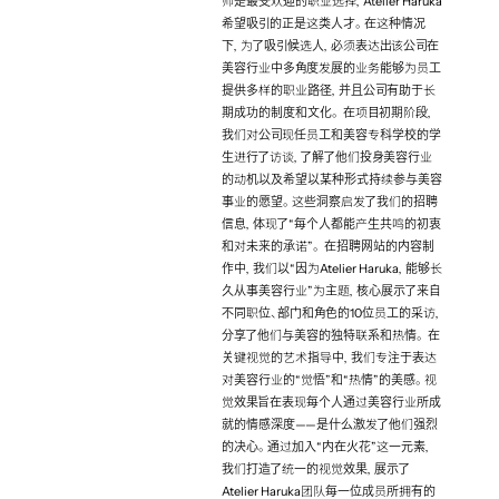
师是最受欢迎的职业选择，Atelier Haruka
希望吸引的正是这类人才。在这种情况
下，为了吸引候选人，必须表达出该公司在
美容行业中多角度发展的业务能够为员工
提供多样的职业路径，并且公司有助于长
期成功的制度和文化。 在项目初期阶段，
我们对公司现任员工和美容专科学校的学
生进行了访谈，了解了他们投身美容行业
的动机以及希望以某种形式持续参与美容
事业的愿望。这些洞察启发了我们的招聘
信息，体现了“每个人都能产生共鸣的初衷
和对未来的承诺”。 在招聘网站的内容制
作中，我们以“因为Atelier Haruka，能够长
久从事美容行业”为主题，核心展示了来自
不同职位、部门和角色的10位员工的采访，
分享了他们与美容的独特联系和热情。 在
关键视觉的艺术指导中，我们专注于表达
(Project team)
对美容行业的“觉悟”和“热情”的美感。视
Executive Producer
觉效果旨在表现每个人通过美容行业所成
Riku Sato
就的情感深度——是什么激发了他们强烈
Business Producer / Strategic 
的决心。通过加入“内在火花”这一元素，
Planner
我们打造了统一的视觉效果，展示了
Shota Kitayama
Atelier Haruka团队每一位成员所拥有的