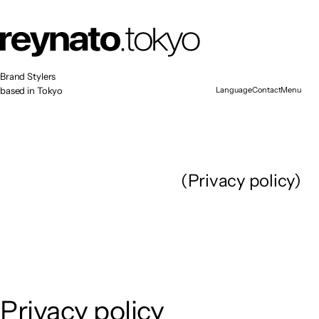
顶
部
项
目
关
于
我
们
服
务
招
聘
Brand Stylers
联
系
我
们
Contact
Menu
based in Tokyo
Language
Close
Contact
Menu
Language
Japan
Close
English
Japan
Korea
English
China
Korea
China
(Privacy policy)
Privacy policy