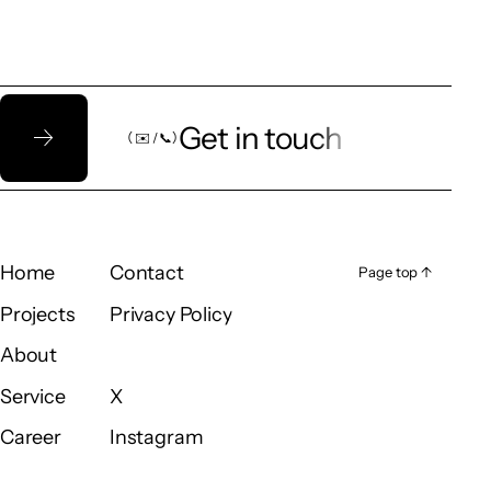
Let’s talk!
Get in touch
（ ✉️ / 📞）
（ ✉️ / 📞）
Home
Contact
Page top ↑
Page top ↑
Home
Contact
Projects
Privacy Policy
Projects
Privacy Policy
About
About
Service
X
Service
X
Career
Instagram
Career
Instagram