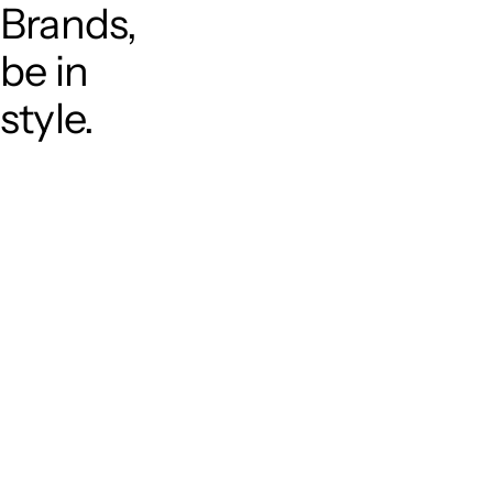
Brands,
be in
style.
위
험
프
로
젝
트
我
们
서
비
스
밀
레
니
얼
고
도