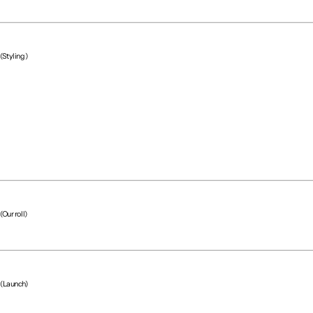
(Styling)
(Our roll)
(Launch)