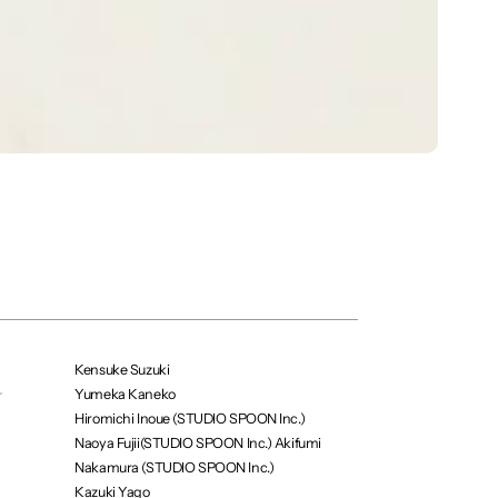
Kensuke Suzuki
Yumeka Kaneko
r
Hiromichi Inoue (STUDIO SPOON Inc.)
Naoya Fujii(STUDIO SPOON Inc.) Akifumi
Nakamura (STUDIO SPOON Inc.)
Kazuki Yago