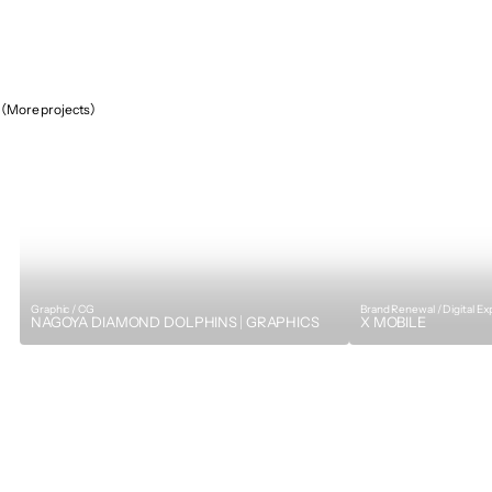
（More projects）
Graphic / CG
Brand Renewal / Digital E
NAGOYA DIAMOND DOLPHINS｜GRAPHICS
X MOBILE