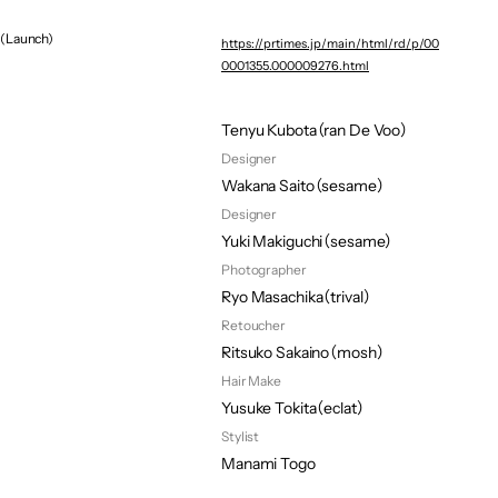
Souta Sada（lon）
(Launch)
https://prtimes.jp/main/html/rd/p/00
Film Director
0001355.000009276.html
Keisuke Tamura（ran De Voo）
Film Producer
Tenyu Kubota（ran De Voo）
Designer
Wakana Saito（sesame）
Designer
Yuki Makiguchi（sesame）
Photographer
Ryo Masachika（trival）
Retoucher
Ritsuko Sakaino（mosh）
Hair Make
Yusuke Tokita（eclat）
Stylist
Manami Togo