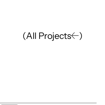
(
A
l
l
P
r
o
j
e
c
t
s
)