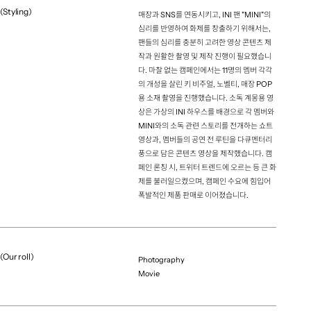
Daisuke Ooyama（hakuhodo）
(Styling)
매장과 SNS를 연동시키고, INI 팬 "MINI"의
Account Executive
심리를 반영하여 화제를 창출하기 위해서는,
팬들의 심리를 충분히 고려한 영상 콘텐츠 제
Motoki Ueta（hakuhodo）
작과 원활한 촬영 및 제작 진행이 필요했습니
Account Executive
다. 마찰 없는 캠페인에서는 11명의 멤버 각각
Ryoko Nishi（hakuhodo）
의 개성을 살린 키 비주얼, 노벨티, 매장 POP
Account Executive
용 소재 촬영을 진행했습니다. 소독 계몽용 영
상은 가상의 INI 하우스를 배경으로 각 멤버와
Mayuko Kadoya（hakuhodo）
MINI와의 소독 관련 스토리를 전개하는 쇼트
Account Executive
영상과, 멤버들의 공연 전 루틴을 다큐멘터리
Yusuke Araki（hakuhodo）
풍으로 담은 콘텐츠 영상을 제작했습니다. 캠
Casting
페인 론칭 시, 트위터 트렌드에 오르는 등 큰 화
제를 불러일으켰으며, 캠페인 수요에 힘입어
All Blue
폭발적인 제품 판매로 이어졌습니다.
Producer
Riku Sato（reynato.tokyo）
Project Manager
Kaede Sano（reynato.tokyo）
(Our roll)
Photography
Project Manager
Movie
Ryuya Narita（lon）
Project Manager