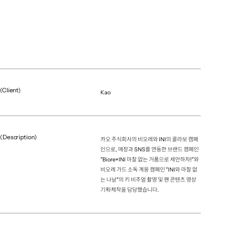
(Client)
Kao
(Description)
카오 주식회사의 비오레와 INI의 콜라보 캠페
인으로, 매장과 SNS를 연동한 브랜드 캠페인
"Biore×INI 마찰 없는 거품으로 세안하자!"와
비오레 가드 소독 계몽 캠페인 "INI와 마찰 없
는 나날"의 키 비주얼 촬영 및 팬 콘텐츠 영상
기획·제작을 담당했습니다.
(Project team)
Creative Derictor
Chisato Nishino（hakuhodo）
Artdirector